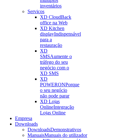
múltiplos
inventários
Serviços
XD Cloud
Back
office na Web
XD Kitchen
display
Indispensável
para a
restauração
XD
SMS
Aumente o
tráfego do seu
negócio com o
XD SMS
XD
POWERON
Porque
o seu negócio
não pode parar
XD Lojas
Online
Integração
Lojas Online
Empresa
Downloads
Downloads
Demonstrativos
Manuais
Manuais do utilizador