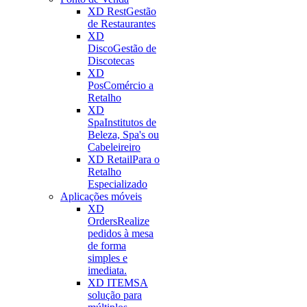
XD Rest
Gestão
de Restaurantes
XD
Disco
Gestão de
Discotecas
XD
Pos
Comércio a
Retalho
XD
Spa
Institutos de
Beleza, Spa's ou
Cabeleireiro
XD Retail
Para o
Retalho
Especializado
Aplicações móveis
XD
Orders
Realize
pedidos à mesa
de forma
simples e
imediata.
XD ITEMS
A
solução para