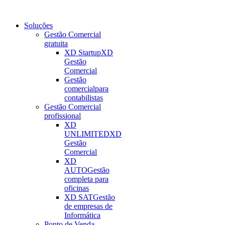
Soluções
Gestão Comercial
gratuita
XD Startup
XD
Gestão
Comercial
Gestão
comercial
para
contabilistas
Gestão Comercial
profissional
XD
UNLIMITED
XD
Gestão
Comercial
XD
AUTO
Gestão
completa para
oficinas
XD SAT
Gestão
de empresas de
Informática
Ponto de Venda