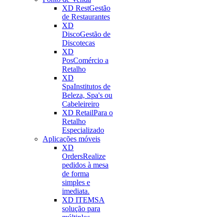
XD Rest
Gestão
de Restaurantes
XD
Disco
Gestão de
Discotecas
XD
Pos
Comércio a
Retalho
XD
Spa
Institutos de
Beleza, Spa's ou
Cabeleireiro
XD Retail
Para o
Retalho
Especializado
Aplicações móveis
XD
Orders
Realize
pedidos à mesa
de forma
simples e
imediata.
XD ITEMS
A
solução para