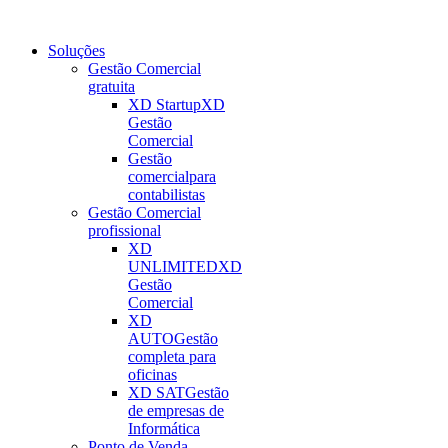
Soluções
Gestão Comercial
gratuita
XD Startup
XD
Gestão
Comercial
Gestão
comercial
para
contabilistas
Gestão Comercial
profissional
XD
UNLIMITED
XD
Gestão
Comercial
XD
AUTO
Gestão
completa para
oficinas
XD SAT
Gestão
de empresas de
Informática
Ponto de Venda