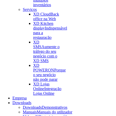
múltiplos
inventários
Serviços
XD Cloud
Back
office na Web
XD Kitchen
display
Indispensável
para a
restauração
XD
SMS
Aumente o
tráfego do seu
negócio com o
XD SMS
XD
POWERON
Porque
o seu negócio
não pode parar
XD Lojas
Online
Integração
Lojas Online
Empresa
Downloads
Downloads
Demonstrativos
Manuais
Manuais do utilizador