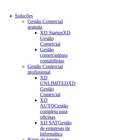
Soluções
Gestão Comercial
gratuita
XD Startup
XD
Gestão
Comercial
Gestão
comercial
para
contabilistas
Gestão Comercial
profissional
XD
UNLIMITED
XD
Gestão
Comercial
XD
AUTO
Gestão
completa para
oficinas
XD SAT
Gestão
de empresas de
Informática
Ponto de Venda