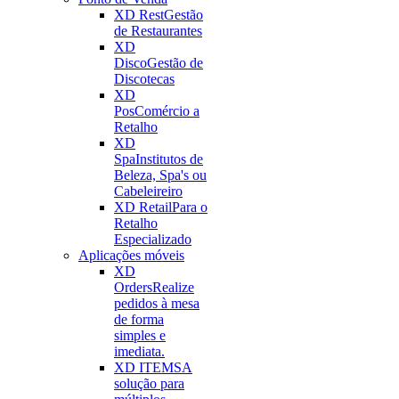
XD Rest
Gestão
de Restaurantes
XD
Disco
Gestão de
Discotecas
XD
Pos
Comércio a
Retalho
XD
Spa
Institutos de
Beleza, Spa's ou
Cabeleireiro
XD Retail
Para o
Retalho
Especializado
Aplicações móveis
XD
Orders
Realize
pedidos à mesa
de forma
simples e
imediata.
XD ITEMS
A
solução para