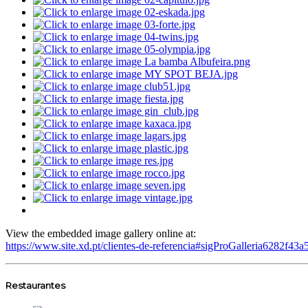
View the embedded image gallery online at:
https://www.site.xd.pt/clientes-de-referencia#sigProGalleria6282f43a
Restaurantes