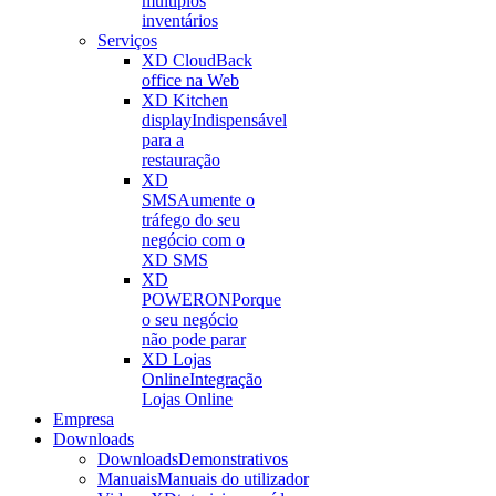
múltiplos
inventários
Serviços
XD Cloud
Back
office na Web
XD Kitchen
display
Indispensável
para a
restauração
XD
SMS
Aumente o
tráfego do seu
negócio com o
XD SMS
XD
POWERON
Porque
o seu negócio
não pode parar
XD Lojas
Online
Integração
Lojas Online
Empresa
Downloads
Downloads
Demonstrativos
Manuais
Manuais do utilizador