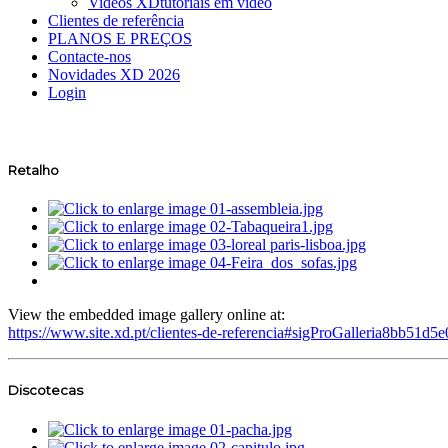
Videos XD
tutoriais em vídeo
Clientes de referência
PLANOS E PREÇOS
Contacte-nos
Novidades XD 2026
Login
Retalho
View the embedded image gallery online at:
https://www.site.xd.pt/clientes-de-referencia#sigProGalleria8bb51d5
Discotecas