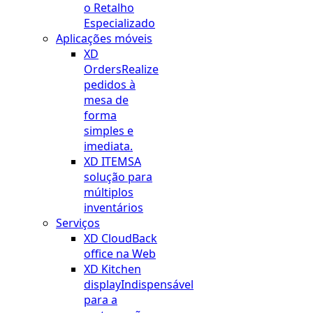
o Retalho
Especializado
Aplicações móveis
XD
Orders
Realize
pedidos à
mesa de
forma
simples e
imediata.
XD ITEMS
A
solução para
múltiplos
inventários
Serviços
XD Cloud
Back
office na Web
XD Kitchen
display
Indispensável
para a