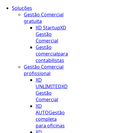
Soluções
Gestão Comercial
gratuita
XD Startup
XD
Gestão
Comercial
Gestão
comercial
para
contabilistas
Gestão Comercial
profissional
XD
UNLIMITED
XD
Gestão
Comercial
XD
AUTO
Gestão
completa
para oficinas
XD