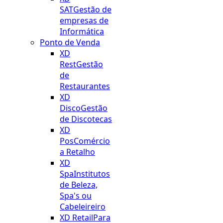
SAT
Gestão de
empresas de
Informática
Ponto de Venda
XD
Rest
Gestão
de
Restaurantes
XD
Disco
Gestão
de Discotecas
XD
Pos
Comércio
a Retalho
XD
Spa
Institutos
de Beleza,
Spa's ou
Cabeleireiro
XD Retail
Para