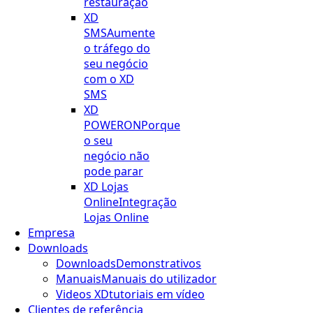
restauração
XD
SMS
Aumente
o tráfego do
seu negócio
com o XD
SMS
XD
POWERON
Porque
o seu
negócio não
pode parar
XD Lojas
Online
Integração
Lojas Online
Empresa
Downloads
Downloads
Demonstrativos
Manuais
Manuais do utilizador
Videos XD
tutoriais em vídeo
Clientes de referência