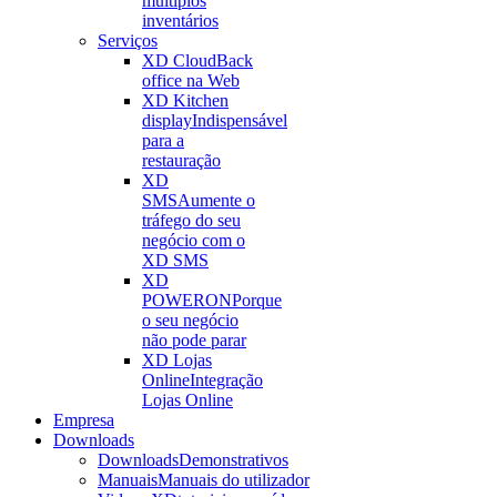
múltiplos
inventários
Serviços
XD Cloud
Back
office na Web
XD Kitchen
display
Indispensável
para a
restauração
XD
SMS
Aumente o
tráfego do seu
negócio com o
XD SMS
XD
POWERON
Porque
o seu negócio
não pode parar
XD Lojas
Online
Integração
Lojas Online
Empresa
Downloads
Downloads
Demonstrativos
Manuais
Manuais do utilizador