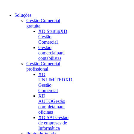
Soluções
Gestão Comercial
gratuita
XD Startup
XD
Gestão
Comercial
Gestão
comercial
para
contabilistas
Gestão Comercial
profissional
XD
UNLIMITED
XD
Gestão
Comercial
XD
AUTO
Gestão
completa para
oficinas
XD SAT
Gestão
de empresas de
Informática
Ponto de Venda