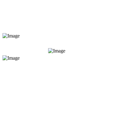
Integração com Lojas Online
Lojas Online com faturação
100% integrada na solução
XD
Abra uma loja virtual/online, independentemente da sua
atividade, e alargue o seu canal de vendas. Transforme a sua loja
física numa loja virtual/online e continue a atender os seus
clientes a todo o momento, 24h/7. Esteja onde estão os seus
clientes: no mundo web!