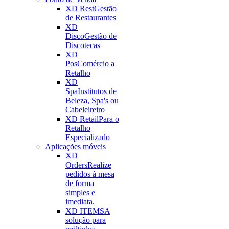
XD Rest
Gestão
de Restaurantes
XD
Disco
Gestão de
Discotecas
XD
Pos
Comércio a
Retalho
XD
Spa
Institutos de
Beleza, Spa's ou
Cabeleireiro
XD Retail
Para o
Retalho
Especializado
Aplicações móveis
XD
Orders
Realize
pedidos à mesa
de forma
simples e
imediata.
XD ITEMS
A
solução para