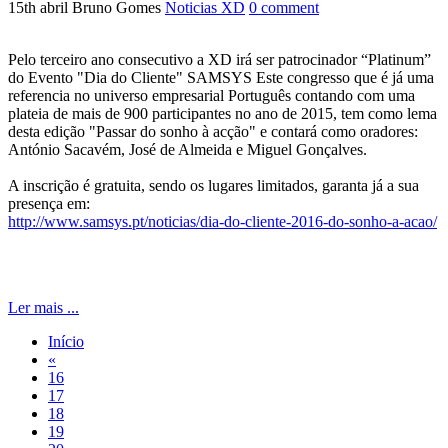
15th abril
Bruno Gomes
Noticias XD
0
comment
Pelo terceiro ano consecutivo a XD irá ser patrocinador “Platinum”
do Evento "Dia do Cliente" SAMSYS Este congresso que é já uma
referencia no universo empresarial Português contando com uma
plateia de mais de 900 participantes no ano de 2015, tem como lema
desta edição "Passar do sonho à acção" e contará como oradores:
António Sacavém, José de Almeida e Miguel Gonçalves.
A inscrição é gratuita, sendo os lugares limitados, garanta já a sua
presença em:
http://www.samsys.pt/noticias/dia-do-cliente-2016-do-sonho-a-acao/
Ler mais ...
Início
«
16
17
18
19