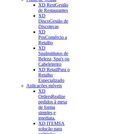
XD Rest
Gestão
de Restaurantes
XD
Disco
Gestão de
Discotecas
XD
Pos
Comércio a
Retalho
XD
Spa
Institutos de
Beleza, Spa's ou
Cabeleireiro
XD Retail
Para o
Retalho
Especializado
Aplicações móveis
XD
Orders
Realize
pedidos à mesa
de forma
simples e
imediata.
XD ITEMS
A
solução para