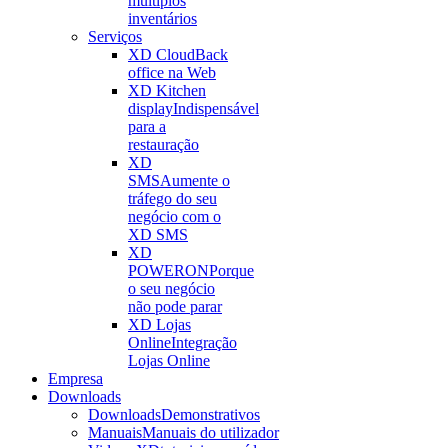
múltiplos
inventários
Serviços
XD Cloud
Back
office na Web
XD Kitchen
display
Indispensável
para a
restauração
XD
SMS
Aumente o
tráfego do seu
negócio com o
XD SMS
XD
POWERON
Porque
o seu negócio
não pode parar
XD Lojas
Online
Integração
Lojas Online
Empresa
Downloads
Downloads
Demonstrativos
Manuais
Manuais do utilizador