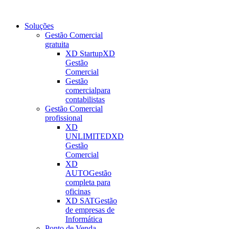
Soluções
Gestão Comercial
gratuita
XD Startup
XD
Gestão
Comercial
Gestão
comercial
para
contabilistas
Gestão Comercial
profissional
XD
UNLIMITED
XD
Gestão
Comercial
XD
AUTO
Gestão
completa para
oficinas
XD SAT
Gestão
de empresas de
Informática
Ponto de Venda