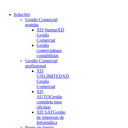
Soluções
Gestão Comercial
gratuita
XD Startup
XD
Gestão
Comercial
Gestão
comercial
para
contabilistas
Gestão Comercial
profissional
XD
UNLIMITED
XD
Gestão
Comercial
XD
AUTO
Gestão
completa para
oficinas
XD SAT
Gestão
de empresas de
Informática
Ponto de Venda