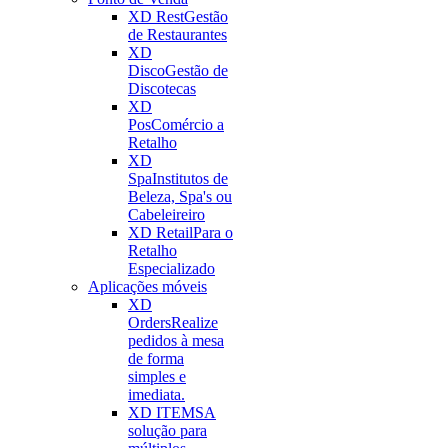
XD Rest
Gestão
de Restaurantes
XD
Disco
Gestão de
Discotecas
XD
Pos
Comércio a
Retalho
XD
Spa
Institutos de
Beleza, Spa's ou
Cabeleireiro
XD Retail
Para o
Retalho
Especializado
Aplicações móveis
XD
Orders
Realize
pedidos à mesa
de forma
simples e
imediata.
XD ITEMS
A
solução para