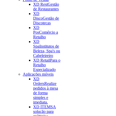
XD Rest
Gestão
de Restaurantes
XD
Disco
Gestão de
Discotecas
XD
Pos
Comércio a
Retalho
XD
Spa
Institutos de
Beleza, Spa's ou
Cabeleireiro
XD Retail
Para o
Retalho
Especializado
Aplicações móveis
XD
Orders
Realize
pedidos à mesa
de forma
simples e
imediata.
XD ITEMS
A
solução para