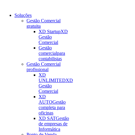
Soluções
Gestão Comercial
gratuita
XD Startup
XD
Gestão
Comercial
Gestão
comercial
para
contabilistas
Gestão Comercial
profissional
XD
UNLIMITED
XD
Gestão
Comercial
XD
AUTO
Gestão
completa para
oficinas
XD SAT
Gestão
de empresas de
Informática
Ponto de Venda