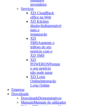
múltiplos
inventários
Serviços
XD Cloud
Back
office na Web
XD Kitchen
display
Indispensável
para a
restauração
XD
SMS
Aumente o
tráfego do seu
negócio com o
XD SMS
XD
POWERON
Porque
o seu negócio
não pode parar
XD Lojas
Online
Integração
Lojas Online
Empresa
Downloads
Downloads
Demonstrativos
Manuais
Manuais do utilizador