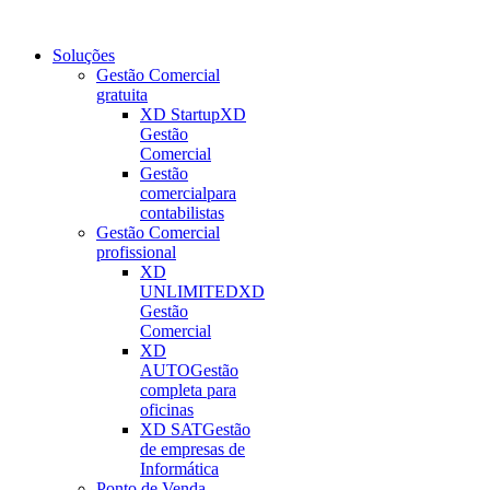
Soluções
Gestão Comercial
gratuita
XD Startup
XD
Gestão
Comercial
Gestão
comercial
para
contabilistas
Gestão Comercial
profissional
XD
UNLIMITED
XD
Gestão
Comercial
XD
AUTO
Gestão
completa para
oficinas
XD SAT
Gestão
de empresas de
Informática
Ponto de Venda