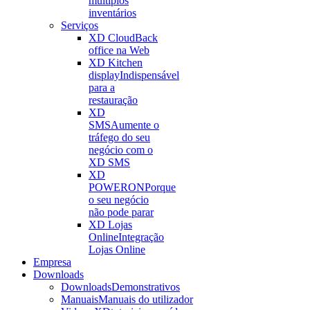
múltiplos
inventários
Serviços
XD Cloud
Back
office na Web
XD Kitchen
display
Indispensável
para a
restauração
XD
SMS
Aumente o
tráfego do seu
negócio com o
XD SMS
XD
POWERON
Porque
o seu negócio
não pode parar
XD Lojas
Online
Integração
Lojas Online
Empresa
Downloads
Downloads
Demonstrativos
Manuais
Manuais do utilizador