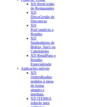
XD Rest
Gestão
de Restaurantes
XD
Disco
Gestão de
Discotecas
XD
Pos
Comércio a
Retalho
XD
Spa
Institutos de
Beleza, Spa's ou
Cabeleireiro
XD Retail
Para o
Retalho
Especializado
Aplicações móveis
XD
Orders
Realize
pedidos à mesa
de forma
simples e
imediata.
XD ITEMS
A
solução para